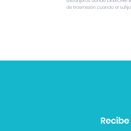
extranjeros donde DEXRON® III 
de trasmisión cuando el sufijo
Recibe 