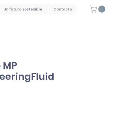
Un futuro sostenible
Contacto
b MP
eeringFluid
Precio
0