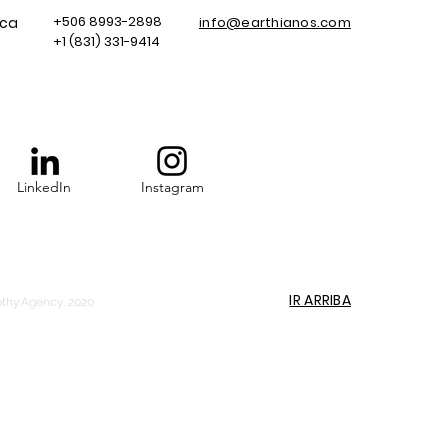
+506 8993-2898
ica
info@earthianos.com
+1 (831) 331-9414
LinkedIn
Instagram
IR ARRIBA
othy.Agency. 2020