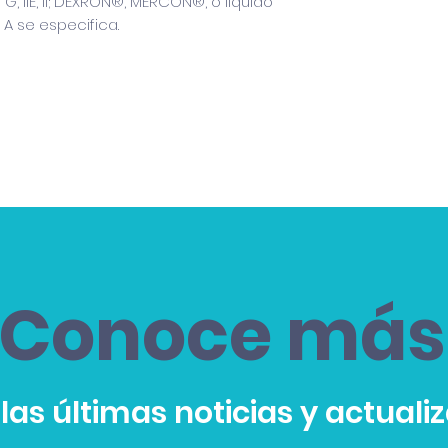
G, IIE, II; DEXRON®, MERCON®, o líquido
 A se especifica.
Conoce más
las últimas noticias y actuali