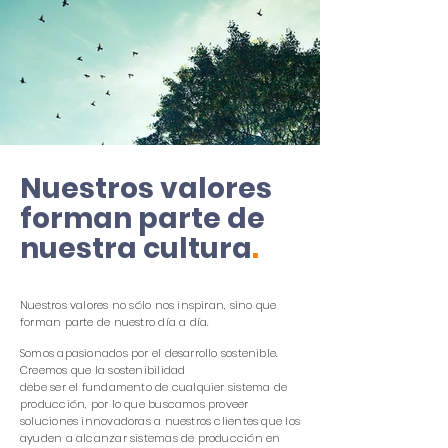
Nuestros valores
forman parte de
nuestra cultura
.
Nuestros valores no sólo nos inspiran, sino que
forman parte de nuestro día a día.
Somos apasionados por el desarrollo sostenible.
Creemos que la sostenibilidad
debe ser el fundamento de cualquier sistema de
producción, por lo que buscamos proveer
soluciones innovadoras a nuestros clientes que los
ayuden a alcanzar sistemas de producción en