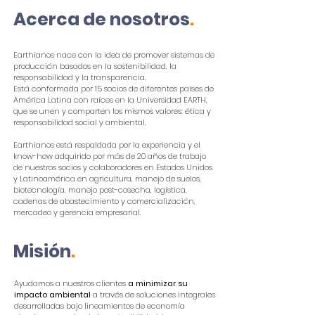
Acerca de nosotros
.
Earthianos nace con la idea de promover sistemas de
producción basados en
la sostenibilidad, la
responsabilidad y la transparencia.
Está conformada por 15 socios de diferentes países de
América Latina con raíces en la Universidad EARTH,
que se unen y comparten los mismos valores:
ética y
responsabilidad social y ambiental.
Earthianos está respaldada por la experiencia y el
know-how adquirido
por más de 20 años de trabajo
de nuestros socios y colaboradores en Estados Unidos
y Latinoamérica en agricultura, manejo de suelos,
biotecnología, manejo post-cosecha, logística,
cadenas de abastecimiento y comercialización,
mercadeo y gerencia empresarial.
Misión
.
Ayudamos a nuestros clientes
a minimizar su
impacto ambiental
a través de soluciones integrales
desarrolladas bajo lineamientos de economía