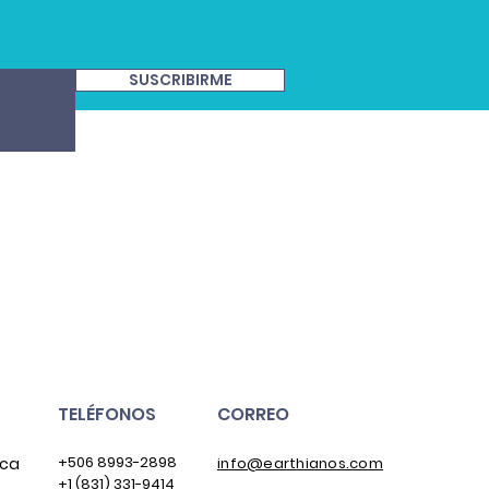
SUSCRIBIRME
TELÉFONOS
CORREO
+506 8993-2898
ica
info@earthianos.com
+1 (831) 331-9414