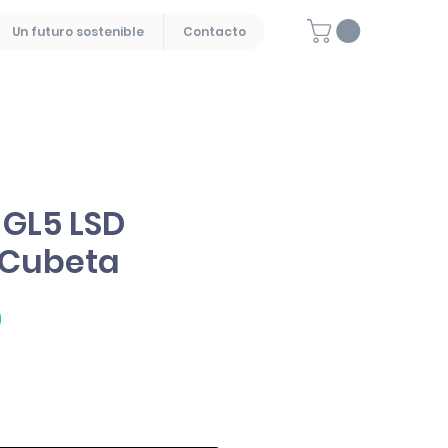
Un futuro sostenible
Contacto
GL5 LSD
 Cubeta
Precio
0